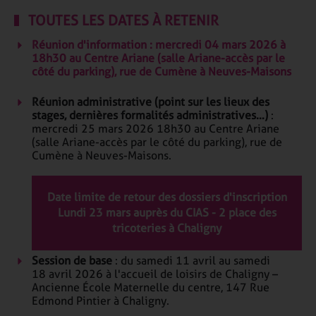
TOUTES LES DATES À RETENIR
Réunion d'information : mercredi 04 mars 2026 à
18h30 au Centre Ariane (salle Ariane-accès par le
côté du parking), rue de Cumène à Neuves-Maisons
Réunion administrative
(point sur les lieux des
stages, dernières formalités administratives…)
:
mercredi 25 mars 2026 18h30 au Centre Ariane
(salle Ariane-accès par le côté du parking), rue de
Cumène à Neuves-Maisons.
Date limite de retour des dossiers d'inscription
Lundi 23 mars auprès du CIAS - 2 place des
tricoteries à Chaligny
Session de base
: du samedi 11 avril au samedi
18 avril 2026 à l'accueil de loisirs de Chaligny –
Ancienne École Maternelle du centre, 147 Rue
Edmond Pintier à Chaligny.