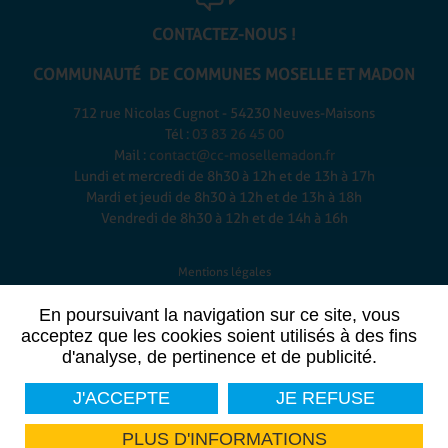
CONTACTEZ-NOUS !
COMMUNAUTÉ DE COMMUNES
MOSELLE ET MADON
712 rue Nicolas Cugnot - 54230 Neuves-Maisons
Tél :
03 83 26 45 00
Mail :
contact@cc-mosellemadon.fr
Lundi et mercredi de 8h30 à 12h et de 13h à 17h
Mardi et jeudi de 8h30 à 12h et de 13h à 18h
Vendredi de 8h30 à 12h et de 14h à 16h
Mentions légales
-
En poursuivant la navigation sur ce site, vous
Plan du site
-
acceptez que les cookies soient utilisés à des fins
d'analyse, de pertinence et de publicité.
Données personnelles
-
J'ACCEPTE
JE REFUSE
Contact
-
PLUS D'INFORMATIONS
Marchés publics