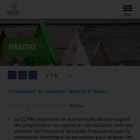
Togg
MENU
HABITAT
-
+
A
/
A
Communauté de communes Moselle et Madon
Accueil
Vivre et habiter
Habitat
La CCMM intervient de manière très directe auprès
des propriétaires occupants et des bailleurs avec des
conseils techniques et des aides financières pour la
rénovation thermique ou en encore pour adapter les