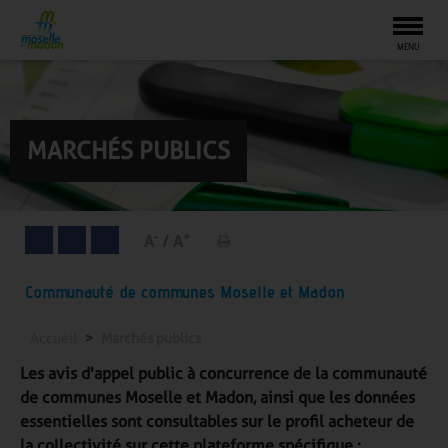
Togg
MENU
MARCHÉS PUBLICS
-
+
A
/
A
Communauté de communes Moselle et Madon
Accueil
Marchés publics
Les avis d'appel public à concurrence de la communauté
de communes Moselle et Madon, ainsi que les données
essentielles
sont consultables sur le profil acheteur de
la collectivité sur cette plateforme spécifique :