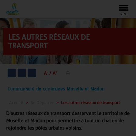
Togg
MENU
LES AUTRES RÉSEAUX DE
TRANSPORT
-
+
A
/
A
Communauté de communes Moselle et Madon
Accueil
Se Déplacer
Les autres réseaux de transport
D'autres réseaux de transport desservent le territoire de
Moselle et Madon pour permettre à tout un chacun de
rejoindre les pôles urbains voisins.