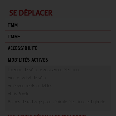
SE DÉPLACER
T'MM
T'MM+
ACCESSIBILITÉ
MOBILITÉS ACTIVES
Location de vélos à assistance électrique
Aide à l'achat de vélo
Aménagements cyclables
Abris à vélo
Bornes de recharge pour véhicule électrique et hybride