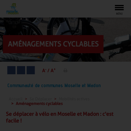
Togg
MENU
AMÉNAGEMENTS CYCLABLES
-
+
A
/
A
Communauté de communes Moselle et Madon
Accueil
Se Déplacer
Mobilités actives
Aménagements cyclables
Se déplacer à vélo en Moselle et Madon : c'est
facile !