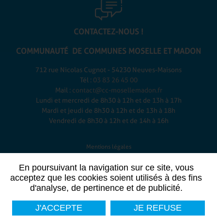
CONTACTEZ-NOUS !
COMMUNAUTÉ DE COMMUNES
MOSELLE ET MADON
712 rue Nicolas Cugnot - 54230 Neuves-Maisons
Tél :
03 83 26 45 00
Mail :
contact@cc-mosellemadon.fr
Lundi et mercredi de 8h30 à 12h et de 13h à 17h
Mardi et jeudi de 8h30 à 12h et de 13h à 18h
Vendredi de 8h30 à 12h et de 14h à 16h
Mentions légales
-
En poursuivant la navigation sur ce site, vous
Plan du site
acceptez que les cookies soient utilisés à des fins
-
d'analyse, de pertinence et de publicité.
Données personnelles
-
J'ACCEPTE
JE REFUSE
Contact