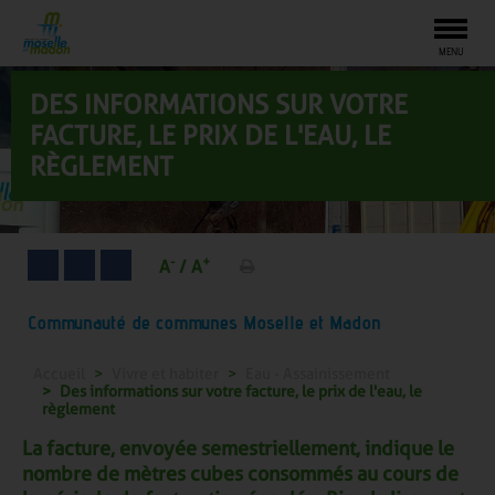
Togg
MENU
DES INFORMATIONS SUR VOTRE
FACTURE, LE PRIX DE L'EAU, LE
RÈGLEMENT
-
+
A
/
A
Communauté de communes Moselle et Madon
Accueil
Vivre et habiter
Eau - Assainissement
Des informations sur votre facture, le prix de l'eau, le
règlement
La facture, envoyée semestriellement, indique le
nombre de mètres cubes consommés au cours de