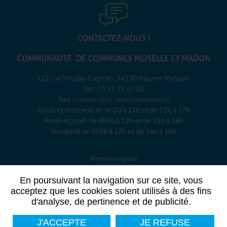
CONTACTEZ-NOUS !
COMMUNAUTÉ DE COMMUNES
MOSELLE ET MADON
712 rue Nicolas Cugnot - 54230 Neuves-Maisons
Tél :
03 83 26 45 00
Mail :
contact@cc-mosellemadon.fr
Lundi et mercredi de 8h30 à 12h et de 13h à 17h
Mardi et jeudi de 8h30 à 12h et de 13h à 18h
Vendredi de 8h30 à 12h et de 14h à 16h
Mentions légales
-
En poursuivant la navigation sur ce site, vous
Plan du site
acceptez que les cookies soient utilisés à des fins
-
d'analyse, de pertinence et de publicité.
Données personnelles
-
J'ACCEPTE
JE REFUSE
Contact