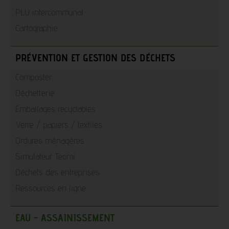
PLU intercommunal
Cartographie
PRÉVENTION ET GESTION DES DÉCHETS
Composter
Déchetterie
Emballages recyclables
Verre / papiers / textiles
Ordures ménagères
Simulateur Teomi
Déchets des entreprises
Ressources en ligne
EAU - ASSAINISSEMENT