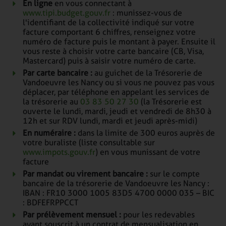
En ligne
en vous connectant à
www.tipi.budget.gouv.fr
: munissez-vous de
l'identifiant de la collectivité indiqué sur votre
facture comportant 6 chiffres, renseignez votre
numéro de facture puis le montant à payer. Ensuite il
vous reste à choisir votre carte bancaire (CB, Visa,
Mastercard) puis à saisir votre numéro de carte.
Par carte bancaire :
au guichet de la Trésorerie de
Vandoeuvre les Nancy ou si vous ne pouvez pas vous
déplacer, par téléphone en appelant les services de
la trésorerie au
03 83 50 27 30
(la Trésorerie est
ouverte le lundi, mardi, jeudi et vendredi de 8h30 à
12h et sur RDV lundi, mardi et jeudi après-midi)
En numéraire :
dans la limite de 300 euros auprès de
votre buraliste (liste consultable sur
www.impots.gouv.fr
) en vous munissant de votre
facture
Par mandat ou virement bancaire :
sur le compte
bancaire de la trésorerie de Vandoeuvre les Nancy :
IBAN : FR10 3000 1005 83D5 4700 0000 035 – BIC
: BDFEFRPPCCT
Par prélèvement mensuel :
pour les redevables
ayant souscrit à un contrat de mensualisation en